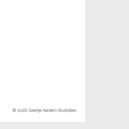
© 2026 Geertje Aalders Illustraties