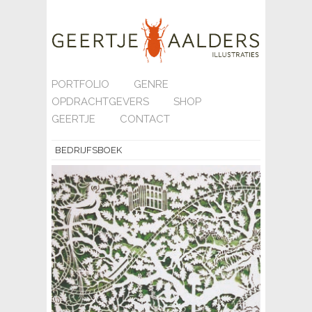
PORTFOLIO
GENRE
OPDRACHTGEVERS
SHOP
GEERTJE
CONTACT
BEDRIJFSBOEK